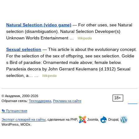
Natural Selection (video game)
— For other uses, see Natural
selection (disambiguation). Natural Selection Developer(s)
Unknown Worlds Entertainment …
Wikipedia
Sexual selection
— This article is about the evolutionary concept.
For the selection of the sex of offspring, see sex selection. Goldie
s Bird of paradise: Ornamented male above; female below.
Paradesia decora by John Gerrard Keulemans (d.1912) Sexual
selection, a… …
Wikipedia
© Академик, 2000-2026
18+
Обратная связь:
Техподдержка
,
Реклама на сайте
👣 Путешествия
Экспорт словарей на сайты
, сделанные на PHP,
Joomla,
Drupal,
WordPress, MODx.