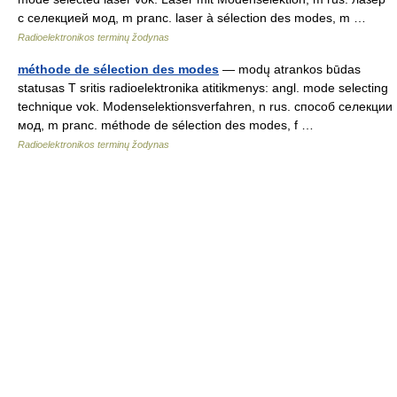
с селекцией мод, m pranc. laser à sélection des modes, m …
Radioelektronikos terminų žodynas
méthode de sélection des modes
— modų atrankos būdas
statusas T sritis radioelektronika atitikmenys: angl. mode selecting
technique vok. Modenselektionsverfahren, n rus. способ селекции
мод, m pranc. méthode de sélection des modes, f …
Radioelektronikos terminų žodynas