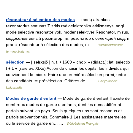
résonateur à sélection des modes
— modų atrankos
rezonatorius statusas T sritis radioelektronika atitikmenys: angl.
mode selective resonator vok. modenselektiver Resonator, m rus.
модоселективный резонатор, m; резонатор с селекцией мод, m
pranc. résonateur à sélection des modes, m …
Radioelektronikos
terminų žodynas
sélection
— [ selɛksjɔ̃ ] n. f. • 1609 « choix » (didact.); lat. selectio
I ♦ 1 ♦ (rare av. XIXe) Action de choisir les objets, les individus qui
conviennent le mieux. Faire une première sélection parmi, entre
des candidats. ⇒ présélection. Critères de… …
Encyclopédie
Universelle
Modes de garde d'enfant
— Mode de garde d enfant Il existe de
nombreux modes de garde d enfants, dont les noms diffèrent
parfois suivant les pays. Seuls quelques uns sont reconnus et
parfois subventionnés. Sommaire 1 Les assistantes maternelles
ou le service de garde en… …
Wikipédia en Français