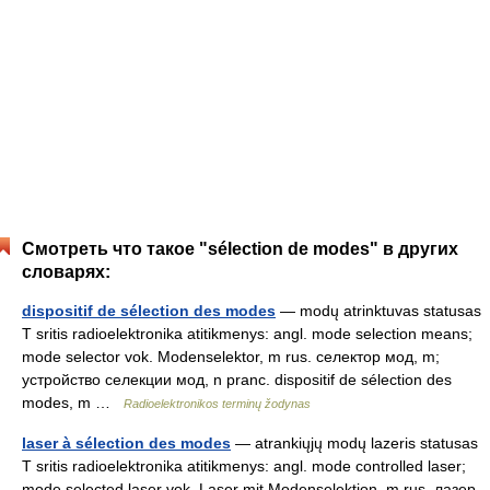
Смотреть что такое "sélection de modes" в других
словарях:
dispositif de sélection des modes
— modų atrinktuvas statusas
T sritis radioelektronika atitikmenys: angl. mode selection means;
mode selector vok. Modenselektor, m rus. селектор мод, m;
устройство селекции мод, n pranc. dispositif de sélection des
modes, m …
Radioelektronikos terminų žodynas
laser à sélection des modes
— atrankiųjų modų lazeris statusas
T sritis radioelektronika atitikmenys: angl. mode controlled laser;
mode selected laser vok. Laser mit Modenselektion, m rus. лазер