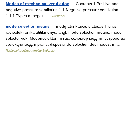
Modes of mechanical ventilation
— Contents 1 Positive and
negative pressure ventilation 1.1 Negative pressure ventilation
1.1.1 Types of negat …
Wikipedia
mode selection means
— modų atrinktuvas statusas T sritis
radioelektronika atitikmenys: angl. mode selection means; mode
selector vok. Modenselektor, m rus. селектор мод, m; устройство
селекции мод, n pranc. dispositif de sélection des modes, m …
Radioelektronikos terminų žodynas